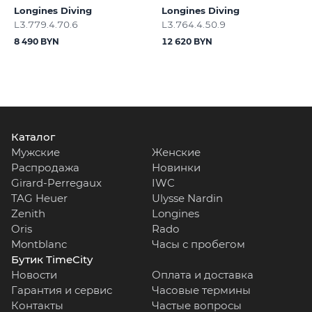
Longines Diving
Longines Diving
L3.779.4.70.6
L3.764.4.50.9
8 490 BYN
12 620 BYN
Каталог
Мужские
Женские
Распродажа
Новинки
Girard-Perregaux
IWC
TAG Heuer
Ulysse Nardin
Zenith
Longines
Oris
Rado
Montblanc
Часы с пробегом
Бутик TimeCity
Новости
Оплата и доставка
Гарантия и сервис
Часовые термины
Контакты
Частые вопросы