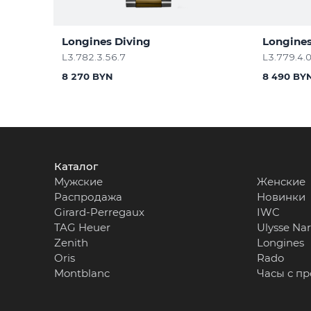
Longines Diving
Longines
L3.782.3.56.7
L3.779.4.
8 270 BYN
8 490 BY
Каталог
Мужские
Женские
Распродажа
Новинки
Girard-Perregaux
IWC
TAG Heuer
Ulysse Na
Zenith
Longines
Oris
Rado
Montblanc
Часы с п