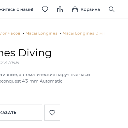
житесь с нами!
Корзина
лог часов
Часы Longines
Часы Longines Diving
L3.78
nes Diving
2.4.76.6
ртивные, автоматические наручные часы
roconquest 43 mm Automatic
КАЗАТЬ