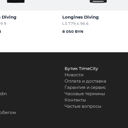
 Diving
Longines Diving
09.9
L3.779.4.96.6
N
8 050 BYN
Бутик TimeCity
Новости
Оплата и доставка
Гарантия и сервис
rdin
Часовые термины
Контакты
Частые вопросы
робегом