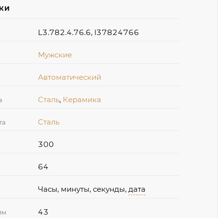
ИКИ
L3.782.4.76.6, l37824766
Мужские
Автоматический
Сталь
,
Керамика
а
Сталь
та
300
64
Часы, минуты, секунды,
дата
43
мм