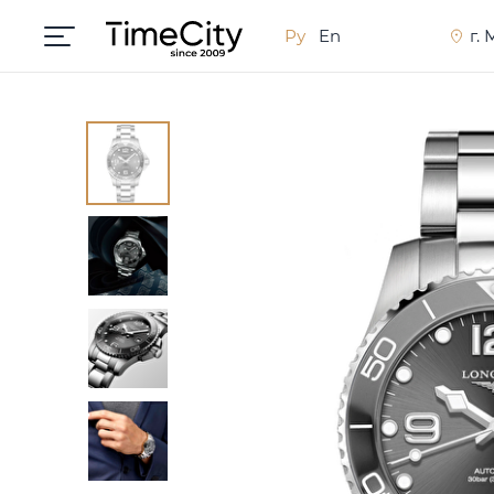
Ру
En
г.