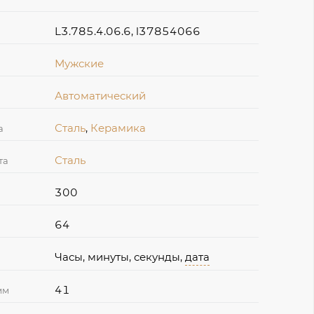
L3.785.4.06.6, l37854066
Мужские
Автоматический
Сталь
,
Керамика
а
Сталь
та
300
64
Часы, минуты, секунды,
дата
41
мм