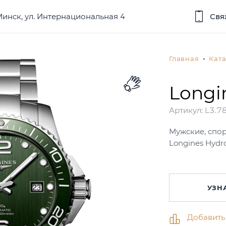
 Минск, ул. Интернациональная 4
Свя
Главная
Ката
Longi
Артикул:
L3.78
Мужские, спо
Longines Hyd
УЗН
Добавить