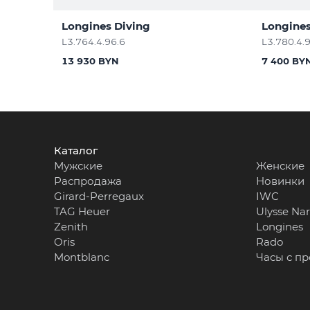
Longines Diving
Longines
L3.764.4.96.6
L3.780.4.
13 930 BYN
7 400 BY
Каталог
Мужские
Женские
Распродажа
Новинки
Girard-Perregaux
IWC
TAG Heuer
Ulysse Na
Zenith
Longines
Oris
Rado
Montblanc
Часы с п