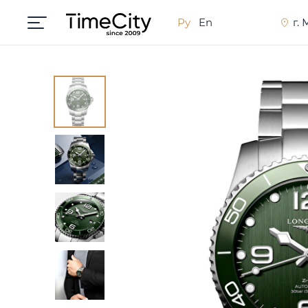
Ру
En
г.