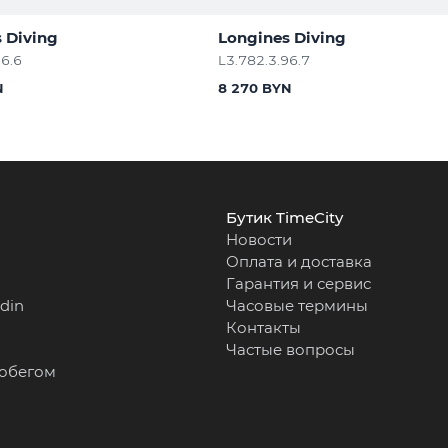
 Diving
Longines Diving
96.6
L3.782.3.96.7
N
8 270 BYN
Бутик TimeCity
Новости
Оплата и доставка
Гарантия и сервис
rdin
Часовые термины
Контакты
Частые вопросы
робегом